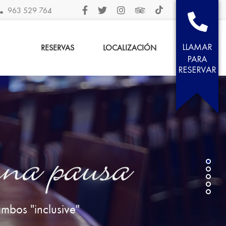
963 529 764
RESERVAS
LOCALIZACIÓN
una pausa
mbos "inclusive"